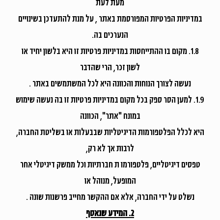
מעת לעת
במדיניות הפרטיות המפורסמת באתר , על מנת להתעדכן בשינויים
הנערכים בה.
1.8. מקום בו ההתייחסות במדיניות פרטיות זו היא בלשון יחיד או
לשון זכר, הרי שהדבר
נעשה לצורך הנוחות והכוונה היא לכל המשתמשים באתר .
1.9. למען הסר ספק בכל מקום במדיניות פרטיות זו בה נעשה שימוש
במונח "אתר", הכוונה
היא לכלל הפלטפורמות הדיגיטליות שבבעלות או בשליטת החברה,
לרבות אך לא רק,
טפסים דיגיטליים, פלטפורמו ת חברתיות וכל ממשק דיגיטלי אחר
המופעל, מנוהל או
נשלט על ידי החברה, אלא אם ההקשר מחייב פרשנות שונה .
2. המידע שנאסף