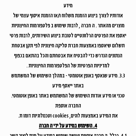
מידע
אודותיו לצורך ביצוע הזמנת משלוח ו/או הזמנת איסוף עצמי של
מוצרים מהאתר . ה חברה , לרבות שימוש ב פלטפורמות החיצוניות
יאספו את הפרטים הרלוונטיים לטובת ביצוע השירותים, לרבות פרטי
תשלום שיאספו באמצעות חברת סליקה חיצונית לפי תקן אבטחת
הנתונים הנדרש כדי להבטיח את אבטחתם והכל בהתאם בכפוף
למדיניות הפרטיות של הפלטפורמות החיצוניות .
3.3. מידע שנאסף באופן אוטומטי - במהלך השימוש של המשתמש
באתר ייאסף מידע
טכני או מידע אודות השימוש של המשתמש באתר באופן אוטומטי.
החברה אוספת
את המידע באמצעות לוגים, cookies וטכנולוגיות דומו ת.
4. השימוש במידע על ידי ה חברה
4.1. ככלל, ה חברה אוספת ועושה שימוש במידע על מנת ליצור קשר