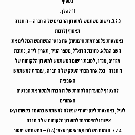
בסעיף
11 להלן .
3.2.3. רישום משתמש למועדון החברים של ה חברה – ה חברה
תאסוף (לרבות
באמצעות פלטפורמות חיצוניות) את פרטי המשתמש הכוללים את
השם המלא, כתובת הדוא"ל, מספר הנייד, תאריך לידה, כתובת
מגורים, מגדר, לטובת רישום המשתמש למועדון הלקוחות של
ה חברה . בכל אחד מבתי העסק של ה חברה , עומדת למשתמש
האופציה
להצטרף למועדון הלקוחות של ה חברה ולמסור את הפרטים
האמורים
לעיל, באמצעות לינק ייעודי שנשלח למשתמש במעמד בקשתו ו/או
אישורו להצטרפות למועדון הלקוחות של ה חברה .
3.2.4. הזמנת משלוח ו/או איסוף עצמי (TA) – המשתמש ימסור