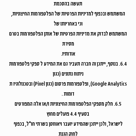
תעשה בהסכמת
המשתמש ובכפוף למדיניות הפרטיות של הפלטפורמות החיצוניות,
וכי באחריותו של
המשתמש לבדוק את מדיניות הפרטיות של אותן הפלטפורמות בטרם
מסירת
אודותיו.
6.4. בנוסף, ייתכן וה חברה תעביר גם את המידע ל ספקי פלטפורמות
ניתוח נתונים (כגון
Google Analytics), ופלטפורמות פרסום (כגון Pixel) ובטכנולוגיו ת
דומות .
6.5. חלק מספקי הפלטפורמות החיצוניות ו/או אלה המפורטים
בסעיף 4.4 פועלים מחוץ
לישראל, ולכן ייתכן שהמידע יועבר ויאוחסן בשרתי חו"ל, בכפוף
לחוק הגנת