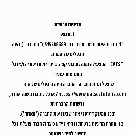
מדיניות פרטיות
משתמש חדש/אורח
1.
מבוא
1.1. חברת איטס ת״א בע"מ, ח.פ. 515588689 )" החברה "(, הינה
להרשמה
הבעלים של המותג
" EATS " המפעילה ומנהלת בתי קפה, בייקרי וקונדיטוריה ו/או כל
מותג אחר עתידי
שיפעל תחת החברה . החברה הינה ה בעלים של אתר:
https://www.eatscafeteria.com
/ או כל כתובת משנה אחרת,
ברשתות החברתיות
ובכל ממשק דיגיטלי אחר שבשליטת החברה ("
האתר
").
1.2. מטרת מדיניות פרטיות זו היא ליידע כיצד ה חברה פועלת בכל
הקשור למידע שנמסר