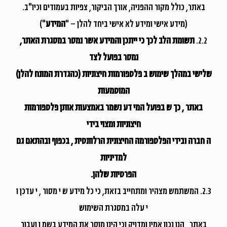
באתר, כולל מקור ההפניה, אורך הביקור, צפיות בעמודים וכיו"ב.
(מידע אישי ומידע לא אישי ביחד להלן – "
המידע
")
2.2.
תשומת הלב לכך כי ייתכן והמידע אשר נמסר במסגרת האתר,
נמסר בפועל לצד
שלישי במהלך שימוש ב פלטפורמות חיצוניות (כהגדרת המונח להלן)
המוטמעות
באתר , כך ש בפועל המי דע נשמר באמצעות אותן פלטפורמות
חיצוניות ומצוי בידי
ה חברה ובידי הפלטפורמה החיצונית הרלוונטית , בכפוף ובהתאם גם
למדיניות
הפרטיות שלהן.
2.3. המשתמש מצהיר ומתחייב בזאת, כי כל מידע ש י מסור , י עדכן ו
י עלה במסגרת השימוש
באתר , הנו נכון אמין ומדויק וכי הינו מוסר את המידע בשמ ו ועבור