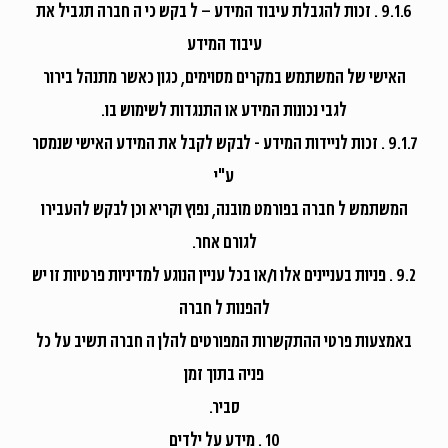
9.1.6 . זכות להגבלת עיבוד המידע – ל בקש כי ה חברה תגביל את
עיבוד המידע
האישי של המשתמש במקרים מסוימים, כגון כאשר מתנהל בירור
לגבי נכונות המידע או התנגדות לשימוש בו.
9.1.7 . זכות לניידות המידע - לבקש לקבל את המידע האישי שנמסר
ע"י
המשתמש ל חברה בפורמט מובנה, נפוץ וקריא וכן לבקש להעבירו
לגורם אחר.
9.2 . פניות בעניינים אלו ו/או בכל עניין הנוגע למדיניות פרטיות זו יש
להפנות ל חברה
באמצעות פרטי ההתקשרות המפורטים להלן ה חברה תשיב על כל
פניה בתוך זמן
סביר.
10 . מידע על ילדים