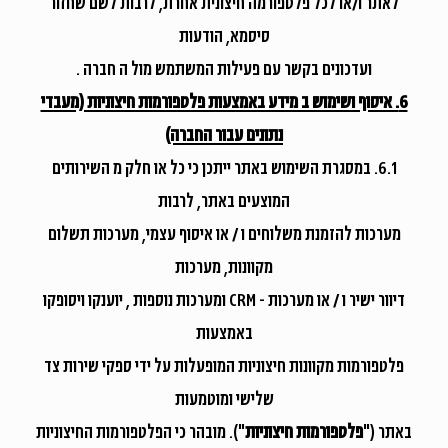
לאתר ו/או לכל פלטפורמה חיצונית אחרת, לרבות לשם שחזור
סיסמא, הודעות
ועדכונים בקשר עם פעילות המשתמש מול ה חברה .
6. איסוף ושימוש ב מידע באמצעות פלטפורמות חיצוניות (מעבדי
נתונים עבור החברה)
6.1. במסגרת השימוש באתר ייתכן כי כל או חלק מ השירותים
המוצעים באתר, לרבות
מערכות להזמנת משלוחים ו / או איסוף עצמי, מערכות תשלום
מקוונות, מערכות
דיוור ישיר ו / או מערכות - CRM ומערכות נוספות , יוענקו ויסופקו
באמצעות
פלטפורמות מקוונות חיצוניות המופעלות על ידי ספקי שירות צד
שלישי ומוטמעות
באתר ("
פלטפורמות חיצוניות
"). מובהר כי הפלטפורמות החיצוניות