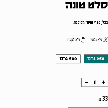
סלט טונה
בצל, סלרי ומיונז מפוסטר.
משתמש חדש/אורח
להרשמה
250 גרם
500 גרם
הוסף
החסר
מוצר
מוצר
33