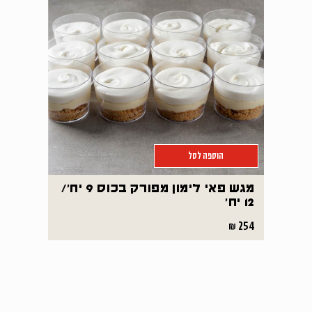
הוספה לסל
מגש פאי לימון מפורק בכוס 9 יח'/
12 יח'
254