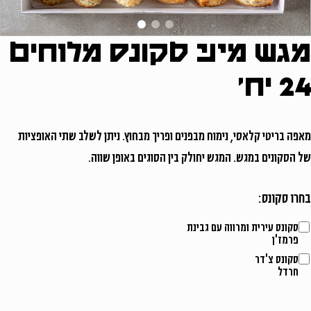
מגש מיני סקונס מלוחים
משתמש חדש/אורח
24 יח'
להרשמה
מאפה בריטי קלאסי, נימוח מבפנים ופריך מבחוץ. ניתן לשלב שתי האופציות
של הסקונים במגש. המגש יחולק בין הסוגים באופן שווה.
בחרו סקונס:
סקונס עירית ומרווה עם גבינת
פרמז'ן
סקונס צ'דר
חרדל