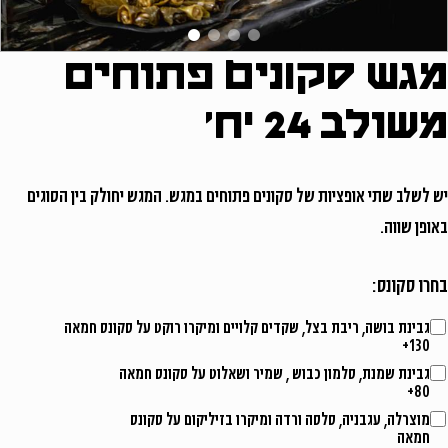
מגש סקונים פתוחים
משתמש חדש/אורח
משולב 24 יח'
להרשמה
יש לשלב שתי אופציות של סקונים פתוחים במגש. המגש יחולק בין הסוגים
באופן שווה.
בחרו סקונס:
גבינת בושה, ריבת בצל, שקדים קלויים ומיקרו רוקט על סקונס חמאה
130+
גבינת שמנת, סלמון כבוש , שמיר ושאלוט על סקונס חמאה
80+
מוצרלה, עגבניה, סלסה ורדה ומיקרו בזיליקום על סקונס
חמאה