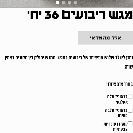
מגש ריבועים 36 יח'
משתמש חדש/אורח
אזל מהמלאי
להרשמה
ניתן לשלב שלוש אופציות של ריבועים במגש. המגש יחולק בין הסוגים באופן
שווה.
בחרו אופציות:
בראוניז מלח
אטלנטי
בראוניז חלבה
טחינה
קוקידו סוכריות
צבעוניות