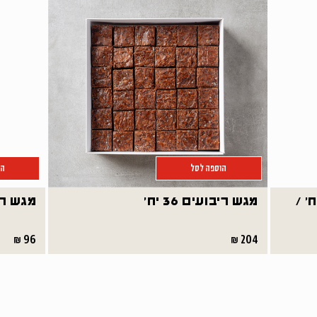
הוספה לסל
הו
 סקונס מתוקים 16 יח' /
מגש ריבועים 36 יח'
מגש רו
96
204